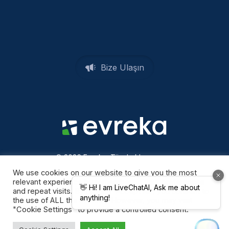
Bize Ulaşın
© 2026 Evreka. Tüm hakları
saklıdır
Gizlilik Politikası
We use cookies on our website to give you the most
relevant experience by remembering your preferences
and repeat visits. By clicking “Accept All”, you consent to
the use of ALL the cookies. However, you may visit
"Cookie Settings" to provide a controlled consent.